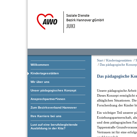
Start
/
Kindertagesstätten
/
S
/
Das pädagogische Konzep
Willkommen
Kindertagesstätten
Das pädagogische Ko
Wir über uns
Unser pädagogisches Konzept
Unsere pädagogische Arbeit 
Dieses Konzept ermöglicht e
Ansprechpartner*innen
alltäglichen Situationen. Di
Forscherdrang der Kinder bil
Zum Bezirksverband Hannover
Ein wichtiger Teil unserer p
Ihre Karriere bei uns
Erziehungspartnerschaft, a
und dem pädagogischen Fachp
Lust auf eine berufsbegleitende
Tappenstraße Grundvorausse
Ausbildung in der Kita?
Vertrauen ist für eine erfol
unabkömmlich.