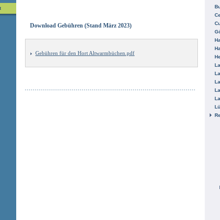
B
t
Ce
C
Download Gebühren (Stand März 2023)
Gö
H
H
Gebühren für den Hort Altwarmbüchen.pdf
He
La
La
La
La
La
L
R