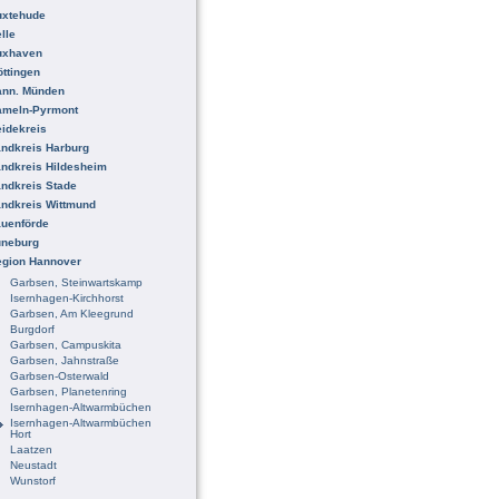
uxtehude
lle
uxhaven
ttingen
ann. Münden
ameln-Pyrmont
idekreis
ndkreis Harburg
ndkreis Hildesheim
ndkreis Stade
ndkreis Wittmund
uenförde
üneburg
egion Hannover
Garbsen, Steinwartskamp
Isernhagen-Kirchhorst
Garbsen, Am Kleegrund
Burgdorf
Garbsen, Campuskita
Garbsen, Jahnstraße
Garbsen-Osterwald
Garbsen, Planetenring
Isernhagen-Altwarmbüchen
Isernhagen-Altwarmbüchen
Hort
Laatzen
Neustadt
Wunstorf