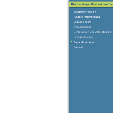
Kita: Isernhagen-Altwarmbüchen Hor
Willkommen im Hort
Akutelle Informationen
Leitung | Team
Öffnungszeiten
Schließzeiten und Jahrestermine
Ferienbetreuung
Anmeldeverfahren
Kontakt