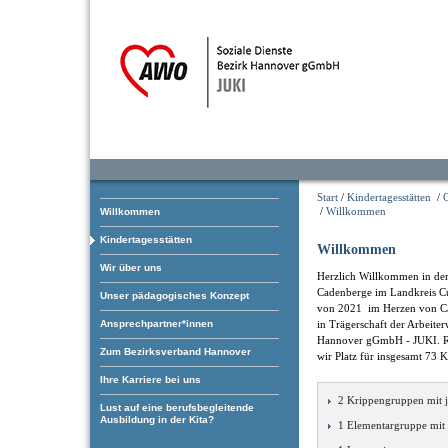
Start
/
Kindertagesstätten
/
/
Willkommen
Willkommen
Kindertagesstätten
Willkommen
Wir über uns
Herzlich Willkommen in der
Cadenberge im Landkreis Cu
Unser pädagogisches Konzept
von 2021 im Herzen von C
Ansprechpartner*innen
in Trägerschaft der Arbeite
Hannover gGmbH - JUKI. Ru
Zum Bezirksverband Hannover
wir Platz für insgesamt 73 K
Ihre Karriere bei uns
2 Krippengruppen mit j
Lust auf eine berufsbegleitende
Ausbildung in der Kita?
1 Elementargruppe mit 