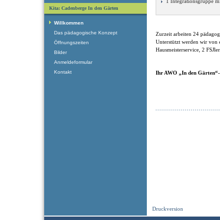
1 Integrationsgruppe m
Kita: Cadenberge In den Gärten
Willkommen
Das pädagogische Konzept
Zurzeit arbeiten 24 pädagog
Unterstützt werden wir von 
Öffnungszeiten
Hausmeisterservice, 2 FSJle
Bilder
Anmeldeformular
Kontakt
Ihr AWO „In den Gärten“
Druckversion