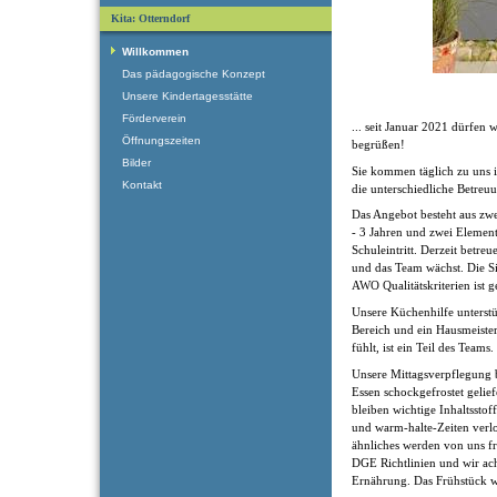
Kita: Otterndorf
Willkommen
Das pädagogische Konzept
Unsere Kindertagesstätte
Förderverein
... seit Januar 2021 dürfen
Öffnungszeiten
begrüßen!
Bilder
Sie kommen täglich zu uns i
Kontakt
die unterschiedliche Betreu
Das Angebot besteht aus zw
- 3 Jahren und zwei Elemen
Schuleintritt. Derzeit betr
und das Team wächst. Die S
AWO Qualitätskriterien ist 
Unsere Küchenhilfe unterstüt
Bereich und ein Hausmeister
fühlt, ist ein Teil des Teams.
Unsere Mittagsverpflegung 
Essen schockgefrostet gelie
bleiben wichtige Inhaltsstof
und warm-halte-Zeiten verl
ähnliches werden von uns fri
DGE Richtlinien und wir ac
Ernährung. Das Frühstück wi