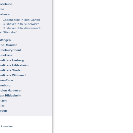
uxtehude
lle
uxhaven
Cadenberge In den Gärten
Cuxhaven Kita Süderwisch
Cuxhaven Kita Westerwisch
Otterndorf
ttingen
ann. Münden
ameln-Pyrmont
idekreis
ndkreis Harburg
ndkreis Hildesheim
ndkreis Stade
ndkreis Wittmund
uenförde
üneburg
egion Hannover
adt Hildesheim
lzen
lar
erden
ckversion