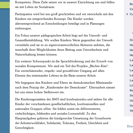
Kompetenz. Diese Ziele setzen wir in unserer Einrichtung um und füllen
B
sie mit Leben im Sozialraum.
Ce
Partizipation wird bei uns groß geschrieben und wir entwickeln mit den
C
Kindern ein entsprechendes Konzept. Die Kinder werden
altersentsprechend an Entscheidungen beteiligt und in Planungen
einbezogen.
Ein Fokus unserer pädagogischen Arbeit liegt auf der Umwelt- und
Gesundheitsbildung. Wir wollen Kindern Werte gegenüber der Umwelt
Gö
vermitteln und sie so zu eigenverantwortlichen Akteuren anleiten, die
H
innerhalb ihrer Möglichkeiten ihren Beitrag zum Umweltschutz und
H
Naturerhaltung leisten können.
He
La
Ein weiterer Schwerpunkt ist die Sprachförderung und der Erwerb von
La
sozialen Kompetenzen. Wir sind ein Teil des Projekts „Bücher-Kita“.
La
Ein wertschätzender, respekt- und gewaltfreier Umgang auf allen
La
Ebenen des miteinander Lebens ist die Basis unserer Arbeit.
La
Wir begegnen den Kindern und Eltern im demokratischen Miteinander
L
nach dem Prinzip der „Kinderstube der Demokratie“. Elternarbeit nimmt
R
bei uns einen hohen Stellenwert ein.
St
Die Kindertagesstätten der AWO sind konfessionslos und stehen für alle
Ue
Kinder der verschiedenen gesellschaftlichen, konfessionellen und
Us
nationalen Gruppen offen. Sie bilden somit ein differenziertes,
V
vielschichtiges, bildendes und soziales Lernumfeld. Zu den
Hauptaufgaben gehören die kindgerechte Umsetzung der Grundwerte
der Arbeiterwohlfahrt, Solidarität, Toleranz, Freiheit, Gleichheit und
Dru
Gerechtigkeit.