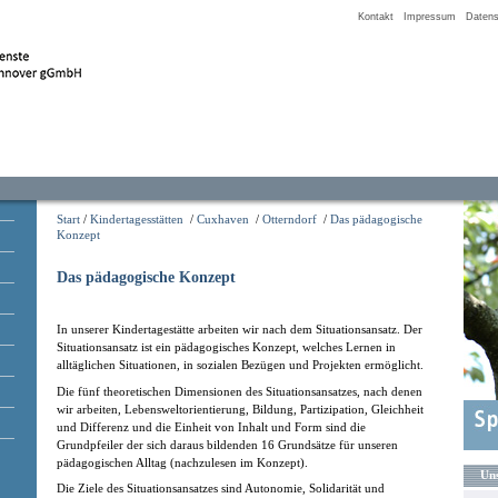
Kontakt
Impressum
Datens
Start
/
Kindertagesstätten
/
Cuxhaven
/
Otterndorf
/
Das pädagogische
Konzept
Das pädagogische Konzept
In unserer Kindertagestätte arbeiten wir nach dem Situationsansatz. Der
Situationsansatz ist ein pädagogisches Konzept, welches Lernen in
alltäglichen Situationen, in sozialen Bezügen und Projekten ermöglicht.
Die fünf theoretischen Dimensionen des Situationsansatzes, nach denen
wir arbeiten, Lebensweltorientierung, Bildung, Partizipation, Gleichheit
und Differenz und die Einheit von Inhalt und Form sind die
Grundpfeiler der sich daraus bildenden 16 Grundsätze für unseren
pädagogischen Alltag (nachzulesen im Konzept).
Uns
Die Ziele des Situationsansatzes sind Autonomie, Solidarität und