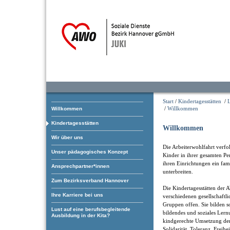
Start
/
Kindertagesstätten
/
L
/
Willkommen
Willkommen
Kindertagesstätten
Willkommen
Wir über uns
Die Arbeiterwohlfahrt verfol
Unser pädagogisches Konzept
Kinder in ihrer gesamten Pe
ihren Einrichtungen ein fam
Ansprechpartner*innen
unterbreiten.
Zum Bezirksverband Hannover
Die Kindertagesstätten der 
Ihre Karriere bei uns
verschiedenen gesellschaftl
Gruppen offen. Sie bilden som
Lust auf eine berufsbegleitende
bildendes und soziales Ler
Ausbildung in der Kita?
kindgerechte Umsetzung der
Solidarität, Toleranz, Freihe