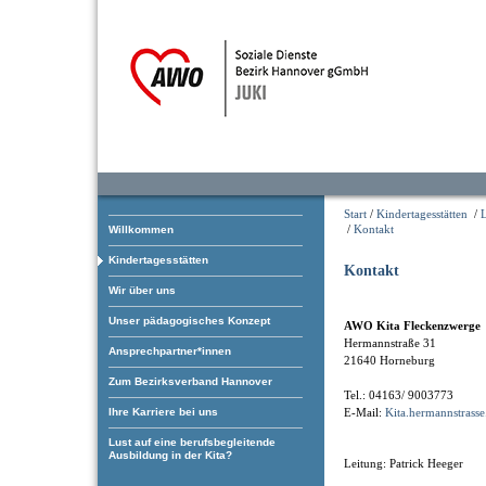
Start
/
Kindertagesstätten
/
L
/
Kontakt
Willkommen
Kindertagesstätten
Kontakt
Wir über uns
Unser pädagogisches Konzept
AWO Kita Fleckenzwerge
Hermannstraße 31
Ansprechpartner*innen
21640 Horneburg
Zum Bezirksverband Hannover
Tel.: 04163/ 9003773
E-Mail:
Kita.hermannstrasse
Ihre Karriere bei uns
Lust auf eine berufsbegleitende
Ausbildung in der Kita?
Leitung: Patrick Heeger