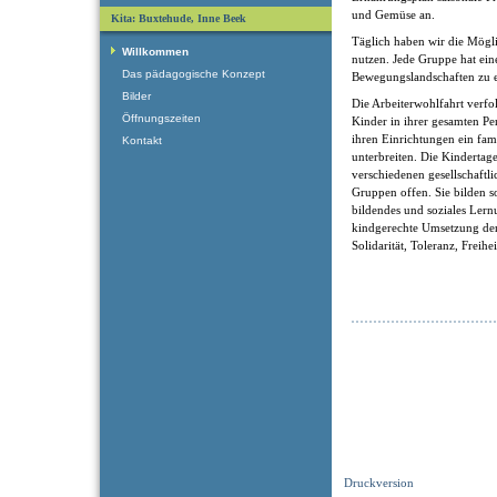
und Gemüse an.
Kita: Buxtehude, Inne Beek
Täglich haben wir die Mögli
Willkommen
nutzen. Jede Gruppe hat ei
Das pädagogische Konzept
Bewegungslandschaften zu e
Bilder
Die Arbeiterwohlfahrt verfol
Öffnungszeiten
Kinder in ihrer gesamten Pe
ihren Einrichtungen ein fam
Kontakt
unterbreiten. Die Kindertage
verschiedenen gesellschaftl
Gruppen offen. Sie bilden som
bildendes und soziales Ler
kindgerechte Umsetzung der
Solidarität, Toleranz, Freihe
Druckversion