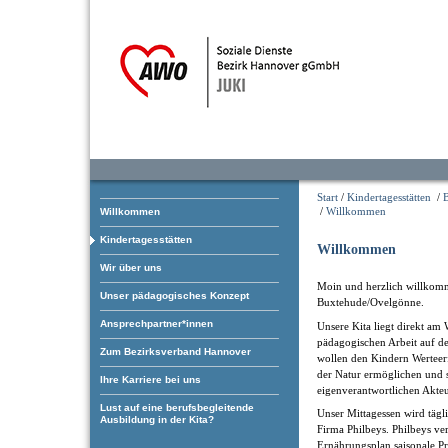
Start
/
Kindertagesstätten
/
/
Willkommen
Willkommen
Kindertagesstätten
Willkommen
Wir über uns
Moin und herzlich willkom
Unser pädagogisches Konzept
Buxtehude/Ovelgönne.
Ansprechpartner*innen
Unsere Kita liegt direkt am 
pädagogischen Arbeit auf d
Zum Bezirksverband Hannover
wollen den Kindern Wertee
der Natur ermöglichen und 
Ihre Karriere bei uns
eigenverantwortlichen Akteu
Lust auf eine berufsbegleitende
Unser Mittagessen wird tägli
Ausbildung in der Kita?
Firma Philbeys. Philbeys v
Ernährungsplan saisonale Pr