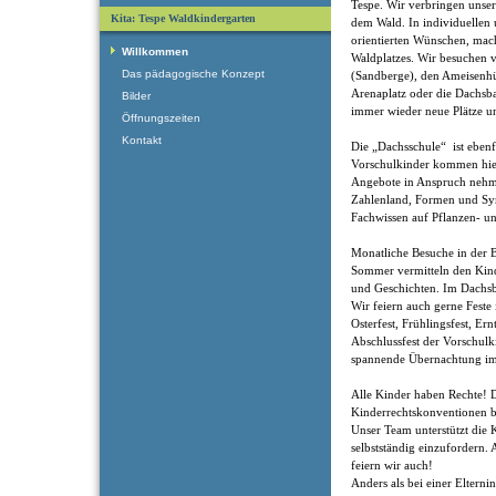
Tespe. Wir verbringen unse
Kita: Tespe Waldkindergarten
dem Wald. In individuellen
orientierten Wünschen, mac
Willkommen
Waldplatzes. Wir besuchen v
Das pädagogische Konzept
(Sandberge), den Ameisenhüg
Arenaplatz oder die Dachsb
Bilder
immer wieder neue Plätze 
Öffnungszeiten
Kontakt
Die „Dachsschule“ ist ebenfa
Vorschulkinder kommen hier 
Angebote in Anspruch nehm
Zahlenland, Formen und Sy
Fachwissen auf Pflanzen- 
Monatliche Besuche in der 
Sommer vermitteln den Kin
und Geschichten. Im Dachsb
Wir feiern auch gerne Fest
Osterfest, Frühlingsfest, Er
Abschlussfest der Vorschulk
spannende Übernachtung im
Alle Kinder haben Rechte! 
Kinderrechtskonventionen bi
Unser Team unterstützt die K
selbstständig einzufordern.
feiern wir auch!
Anders als bei einer Elternin