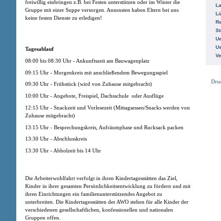
freiwillig einbringen z.B. bei Festen unterstützen oder im Winter die
La
Gruppe mit einer Suppe versorgen. Ansonsten haben Eltern bei uns
L
keine festen Dienste zu erledigen!
R
St
Ue
Us
Tagesablauf
V
08:00 bis 08:30 Uhr - Ankunftszeit am Bauwagenplatz
09:15 Uhr - Morgenkreis mit anschließendem Bewegungsspiel
Dru
09:30 Uhr - Frühstück (wird von Zuhause mitgebracht)
10:00 Uhr - Angebote, Freispiel, Dachsschule oder Ausflüge
12:15 Uhr - Snackzeit und Vorlesezeit (Mittagsessen/Snacks werden von
Zuhause mitgebracht)
13:15 Uhr - Besprechungskreis, Aufräumphase und Rucksack packen
13:30 Uhr - Abschlusskreis
13:30 Uhr - Abholzeit bis 14 Uhr
Die Arbeiterwohlfahrt verfolgt in ihren Kindertagesstätten das Ziel,
Kinder in ihrer gesamten Persönlichkeitsentwicklung zu fördern und mit
ihren Einrichtungen ein familienunterstützendes Angebot zu
unterbreiten. Die Kindertagesstätten der AWO stehen für alle Kinder der
verschiedenen gesellschaftlichen, konfessionellen und nationalen
Gruppen offen.