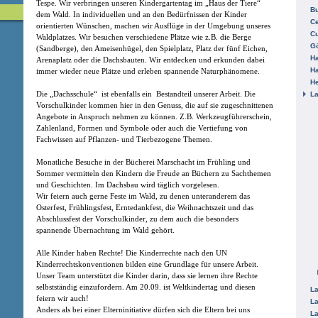
Tespe. Wir verbringen unseren Kindergartentag im „Haus der Tiere“
B
dem Wald. In individuellen und an den Bedürfnissen der Kinder
Ce
orientierten Wünschen, machen wir Ausflüge in der Umgebung unseres
C
Waldplatzes. Wir besuchen verschiedene Plätze wie z.B. die Berge
Gö
(Sandberge), den Ameisenhügel, den Spielplatz, Platz der fünf Eichen,
H
Arenaplatz oder die Dachsbauten. Wir entdecken und erkunden dabei
H
immer wieder neue Plätze und erleben spannende Naturphänomene.
He
Die „Dachsschule“ ist ebenfalls ein Bestandteil unserer Arbeit. Die
La
Vorschulkinder kommen hier in den Genuss, die auf sie zugeschnittenen
Angebote in Anspruch nehmen zu können. Z.B. Werkzeugführerschein,
Zahlenland, Formen und Symbole oder auch die Vertiefung von
Fachwissen auf Pflanzen- und Tierbezogene Themen.
Monatliche Besuche in der Bücherei Marschacht im Frühling und
Sommer vermitteln den Kindern die Freude an Büchern zu Sachthemen
und Geschichten. Im Dachsbau wird täglich vorgelesen.
Wir feiern auch gerne Feste im Wald, zu denen unteranderem das
Osterfest, Frühlingsfest, Erntedankfest, die Weihnachtszeit und das
Abschlussfest der Vorschulkinder, zu dem auch die besonders
spannende Übernachtung im Wald gehört.
Alle Kinder haben Rechte! Die Kinderrechte nach den UN
Kinderrechtskonventionen bilden eine Grundlage für unsere Arbeit.
Unser Team unterstützt die Kinder darin, dass sie lernen ihre Rechte
selbstständig einzufordern. Am 20.09. ist Weltkindertag und diesen
La
feiern wir auch!
La
Anders als bei einer Elterninitiative dürfen sich die Eltern bei uns
La