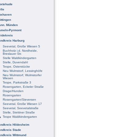
uxtehude
lle
uxhaven
ttingen
ann. Münden
ameln-Pyrmont
idekreis
ndkreis Harburg
Seevetal, Große Wiesen 5
Buchholz i.d. Nordheide,
Breslauer Str.
Stelle Waldkindergarten
Stelle, Duvendahl
Tespe, Osterstücke
Neu Wulmstorf, Lessinghöfe
Neu Wulmstorf, Wulmstorfer
Wiesen
Tespe, Parkstraße 3
Rosengarten, Eckeler Straße
Drage/Hunden
Rosengarten
Rosengarten/Sieversen
Seevetal, Große Wiesen 17
Seevetal, Seevetalstraße
Stelle, Stettiner Straße
Tespe Waldkindergarten
ndkreis Hildesheim
ndkreis Stade
ndkreis Wittmund