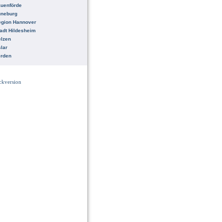
uenförde
üneburg
egion Hannover
adt Hildesheim
lzen
lar
erden
ckversion