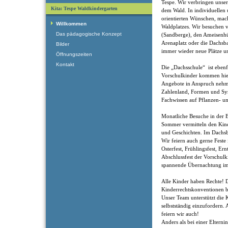
Tespe. Wir verbringen unse
Kita: Tespe Waldkindergarten
dem Wald. In individuellen
orientierten Wünschen, mac
Willkommen
Waldplatzes. Wir besuchen v
Das pädagogische Konzept
(Sandberge), den Ameisenhüg
Arenaplatz oder die Dachsb
Bilder
immer wieder neue Plätze 
Öffnungszeiten
Kontakt
Die „Dachsschule“ ist ebenfa
Vorschulkinder kommen hier 
Angebote in Anspruch nehm
Zahlenland, Formen und Sy
Fachwissen auf Pflanzen- 
Monatliche Besuche in der 
Sommer vermitteln den Kin
und Geschichten. Im Dachsb
Wir feiern auch gerne Fest
Osterfest, Frühlingsfest, Er
Abschlussfest der Vorschulk
spannende Übernachtung im
Alle Kinder haben Rechte! 
Kinderrechtskonventionen bi
Unser Team unterstützt die K
selbstständig einzufordern.
feiern wir auch!
Anders als bei einer Elternin