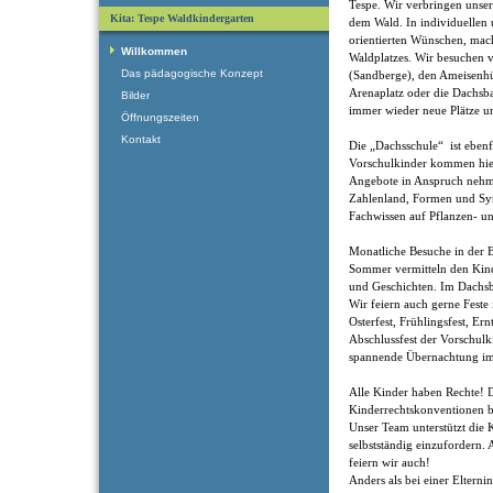
Tespe. Wir verbringen unse
Kita: Tespe Waldkindergarten
dem Wald. In individuellen
orientierten Wünschen, mac
Willkommen
Waldplatzes. Wir besuchen v
Das pädagogische Konzept
(Sandberge), den Ameisenhüg
Arenaplatz oder die Dachsb
Bilder
immer wieder neue Plätze 
Öffnungszeiten
Kontakt
Die „Dachsschule“ ist ebenfa
Vorschulkinder kommen hier 
Angebote in Anspruch nehm
Zahlenland, Formen und Sy
Fachwissen auf Pflanzen- 
Monatliche Besuche in der 
Sommer vermitteln den Kin
und Geschichten. Im Dachsb
Wir feiern auch gerne Fest
Osterfest, Frühlingsfest, Er
Abschlussfest der Vorschulk
spannende Übernachtung im
Alle Kinder haben Rechte! 
Kinderrechtskonventionen bi
Unser Team unterstützt die K
selbstständig einzufordern.
feiern wir auch!
Anders als bei einer Elternin