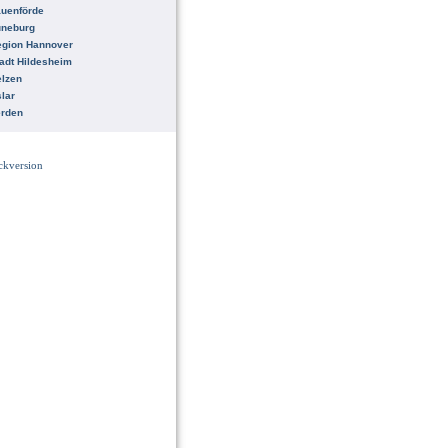
uenförde
üneburg
egion Hannover
adt Hildesheim
lzen
lar
erden
ckversion