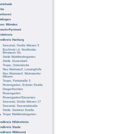
uxtehude
lle
uxhaven
ttingen
ann. Münden
ameln-Pyrmont
idekreis
ndkreis Harburg
Seevetal, Große Wiesen 5
Buchholz i.d. Nordheide,
Breslauer Str.
Stelle Waldkindergarten
Stelle, Duvendahl
Tespe, Osterstücke
Neu Wulmstorf, Lessinghöfe
Neu Wulmstorf, Wulmstorfer
Wiesen
Tespe, Parkstraße 3
Rosengarten, Eckeler Straße
Drage/Hunden
Rosengarten
Rosengarten/Sieversen
Seevetal, Große Wiesen 17
Seevetal, Seevetalstraße
Stelle, Stettiner Straße
Tespe Waldkindergarten
ndkreis Hildesheim
ndkreis Stade
ndkreis Wittmund