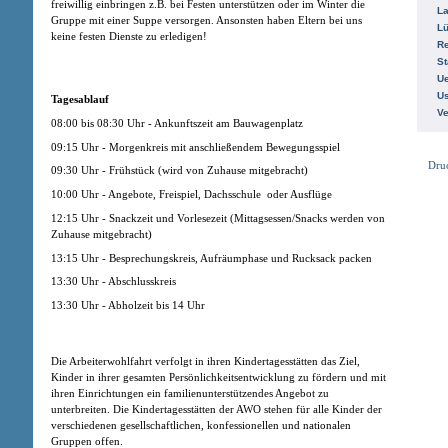
freiwillig einbringen z.B. bei Festen unterstützen oder im Winter die
La
Gruppe mit einer Suppe versorgen. Ansonsten haben Eltern bei uns
L
keine festen Dienste zu erledigen!
R
St
Ue
Us
Tagesablauf
V
08:00 bis 08:30 Uhr - Ankunftszeit am Bauwagenplatz
09:15 Uhr - Morgenkreis mit anschließendem Bewegungsspiel
Dru
09:30 Uhr - Frühstück (wird von Zuhause mitgebracht)
10:00 Uhr - Angebote, Freispiel, Dachsschule oder Ausflüge
12:15 Uhr - Snackzeit und Vorlesezeit (Mittagsessen/Snacks werden von
Zuhause mitgebracht)
13:15 Uhr - Besprechungskreis, Aufräumphase und Rucksack packen
13:30 Uhr - Abschlusskreis
13:30 Uhr - Abholzeit bis 14 Uhr
Die Arbeiterwohlfahrt verfolgt in ihren Kindertagesstätten das Ziel,
Kinder in ihrer gesamten Persönlichkeitsentwicklung zu fördern und mit
ihren Einrichtungen ein familienunterstützendes Angebot zu
unterbreiten. Die Kindertagesstätten der AWO stehen für alle Kinder der
verschiedenen gesellschaftlichen, konfessionellen und nationalen
Gruppen offen.