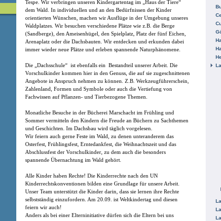
Tespe. Wir verbringen unseren Kindergartentag im „Haus der Tiere“
B
dem Wald. In individuellen und an den Bedürfnissen der Kinder
Ce
orientierten Wünschen, machen wir Ausflüge in der Umgebung unseres
C
Waldplatzes. Wir besuchen verschiedene Plätze wie z.B. die Berge
Gö
(Sandberge), den Ameisenhügel, den Spielplatz, Platz der fünf Eichen,
H
Arenaplatz oder die Dachsbauten. Wir entdecken und erkunden dabei
H
immer wieder neue Plätze und erleben spannende Naturphänomene.
He
Die „Dachsschule“ ist ebenfalls ein Bestandteil unserer Arbeit. Die
La
Vorschulkinder kommen hier in den Genuss, die auf sie zugeschnittenen
Angebote in Anspruch nehmen zu können. Z.B. Werkzeugführerschein,
Zahlenland, Formen und Symbole oder auch die Vertiefung von
Fachwissen auf Pflanzen- und Tierbezogene Themen.
Monatliche Besuche in der Bücherei Marschacht im Frühling und
Sommer vermitteln den Kindern die Freude an Büchern zu Sachthemen
und Geschichten. Im Dachsbau wird täglich vorgelesen.
Wir feiern auch gerne Feste im Wald, zu denen unteranderem das
Osterfest, Frühlingsfest, Erntedankfest, die Weihnachtszeit und das
Abschlussfest der Vorschulkinder, zu dem auch die besonders
spannende Übernachtung im Wald gehört.
Alle Kinder haben Rechte! Die Kinderrechte nach den UN
Kinderrechtskonventionen bilden eine Grundlage für unsere Arbeit.
Unser Team unterstützt die Kinder darin, dass sie lernen ihre Rechte
selbstständig einzufordern. Am 20.09. ist Weltkindertag und diesen
La
feiern wir auch!
La
Anders als bei einer Elterninitiative dürfen sich die Eltern bei uns
La