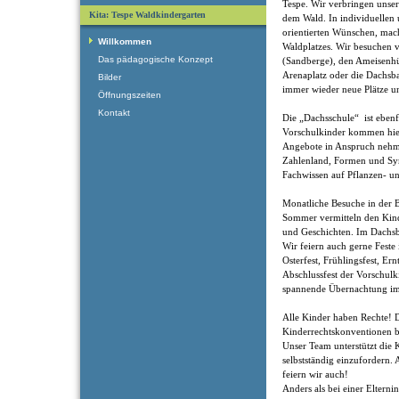
Tespe. Wir verbringen unse
Kita: Tespe Waldkindergarten
dem Wald. In individuellen
orientierten Wünschen, mac
Willkommen
Waldplatzes. Wir besuchen v
Das pädagogische Konzept
(Sandberge), den Ameisenhüg
Arenaplatz oder die Dachsb
Bilder
immer wieder neue Plätze 
Öffnungszeiten
Kontakt
Die „Dachsschule“ ist ebenfa
Vorschulkinder kommen hier 
Angebote in Anspruch nehm
Zahlenland, Formen und Sy
Fachwissen auf Pflanzen- 
Monatliche Besuche in der 
Sommer vermitteln den Kin
und Geschichten. Im Dachsb
Wir feiern auch gerne Fest
Osterfest, Frühlingsfest, Er
Abschlussfest der Vorschulk
spannende Übernachtung im
Alle Kinder haben Rechte! 
Kinderrechtskonventionen bi
Unser Team unterstützt die K
selbstständig einzufordern.
feiern wir auch!
Anders als bei einer Elternin