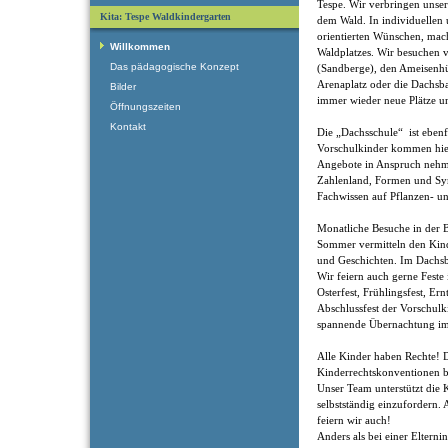
Tespe. Wir verbringen unse
Kita: Tespe Waldkindergarten
dem Wald. In individuellen
orientierten Wünschen, mac
Willkommen
Waldplatzes. Wir besuchen v
Das pädagogische Konzept
(Sandberge), den Ameisenhüg
Arenaplatz oder die Dachsb
Bilder
immer wieder neue Plätze 
Öffnungszeiten
Kontakt
Die „Dachsschule“ ist ebenfa
Vorschulkinder kommen hier 
Angebote in Anspruch nehm
Zahlenland, Formen und Sy
Fachwissen auf Pflanzen- 
Monatliche Besuche in der 
Sommer vermitteln den Kin
und Geschichten. Im Dachsb
Wir feiern auch gerne Fest
Osterfest, Frühlingsfest, Er
Abschlussfest der Vorschulk
spannende Übernachtung im
Alle Kinder haben Rechte! 
Kinderrechtskonventionen bi
Unser Team unterstützt die K
selbstständig einzufordern.
feiern wir auch!
Anders als bei einer Elternin