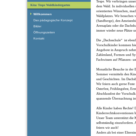
Tespe. Wir verbringen unse
Kita: Tespe Waldkindergarten
dem Wald. In individuellen
orientierten Wünschen, mac
Willkommen
Waldplatzes. Wir besuchen v
Das pädagogische Konzept
(Sandberge), den Ameisenhüg
Arenaplatz oder die Dachsb
Bilder
immer wieder neue Plätze 
Öffnungszeiten
Kontakt
Die „Dachsschule“ ist ebenfa
Vorschulkinder kommen hier 
Angebote in Anspruch nehm
Zahlenland, Formen und Sy
Fachwissen auf Pflanzen- 
Monatliche Besuche in der 
Sommer vermitteln den Kin
und Geschichten. Im Dachsb
Wir feiern auch gerne Fest
Osterfest, Frühlingsfest, Er
Abschlussfest der Vorschulk
spannende Übernachtung im
Alle Kinder haben Rechte! 
Kinderrechtskonventionen bi
Unser Team unterstützt die K
selbstständig einzufordern.
feiern wir auch!
Anders als bei einer Elternin