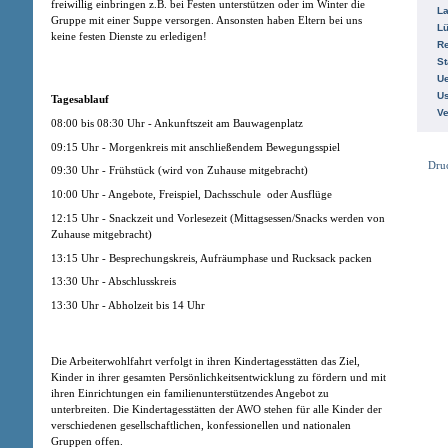
freiwillig einbringen z.B. bei Festen unterstützen oder im Winter die
La
Gruppe mit einer Suppe versorgen. Ansonsten haben Eltern bei uns
L
keine festen Dienste zu erledigen!
R
St
Ue
Us
Tagesablauf
V
08:00 bis 08:30 Uhr - Ankunftszeit am Bauwagenplatz
09:15 Uhr - Morgenkreis mit anschließendem Bewegungsspiel
Dru
09:30 Uhr - Frühstück (wird von Zuhause mitgebracht)
10:00 Uhr - Angebote, Freispiel, Dachsschule oder Ausflüge
12:15 Uhr - Snackzeit und Vorlesezeit (Mittagsessen/Snacks werden von
Zuhause mitgebracht)
13:15 Uhr - Besprechungskreis, Aufräumphase und Rucksack packen
13:30 Uhr - Abschlusskreis
13:30 Uhr - Abholzeit bis 14 Uhr
Die Arbeiterwohlfahrt verfolgt in ihren Kindertagesstätten das Ziel,
Kinder in ihrer gesamten Persönlichkeitsentwicklung zu fördern und mit
ihren Einrichtungen ein familienunterstützendes Angebot zu
unterbreiten. Die Kindertagesstätten der AWO stehen für alle Kinder der
verschiedenen gesellschaftlichen, konfessionellen und nationalen
Gruppen offen.