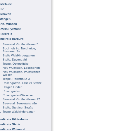
uxtehude
lle
uxhaven
ttingen
ann. Münden
ameln-Pyrmont
idekreis
ndkreis Harburg
Seevetal, Große Wiesen 5
Buchholz i.d. Nordheide,
Breslauer Str.
Stelle Waldkindergarten
Stelle, Duvendahl
Tespe, Osterstücke
Neu Wulmstorf, Lessinghöfe
Neu Wulmstorf, Wulmstorfer
Wiesen
Tespe, Parkstraße 3
Rosengarten, Eckeler Straße
Drage/Hunden
Rosengarten
Rosengarten/Sieversen
Seevetal, Große Wiesen 17
Seevetal, Seevetalstraße
Stelle, Stettiner Straße
Tespe Waldkindergarten
ndkreis Hildesheim
ndkreis Stade
ndkreis Wittmund