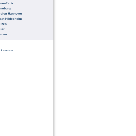
uenförde
üneburg
egion Hannover
adt Hildesheim
lzen
lar
erden
ckversion