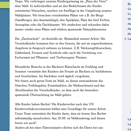
Tespe. Wir verbringen unseren Kindergartentag im „Haus der Tiere“
B
dem Wald. In individuellen und an den Bedürfnissen der Kinder
Ce
orientierten Wünschen, machen wir Ausflüge in der Umgebung unseres
C
Waldplatzes. Wir besuchen verschiedene Plätze wie z.B. die Berge
Gö
(Sandberge), den Ameisenhügel, den Spielplatz, Platz der fünf Eichen,
H
Arenaplatz oder die Dachsbauten. Wir entdecken und erkunden dabei
H
immer wieder neue Plätze und erleben spannende Naturphänomene.
He
Die „Dachsschule“ ist ebenfalls ein Bestandteil unserer Arbeit. Die
La
Vorschulkinder kommen hier in den Genuss, die auf sie zugeschnittenen
Angebote in Anspruch nehmen zu können. Z.B. Werkzeugführerschein,
Zahlenland, Formen und Symbole oder auch die Vertiefung von
Fachwissen auf Pflanzen- und Tierbezogene Themen.
Monatliche Besuche in der Bücherei Marschacht im Frühling und
Sommer vermitteln den Kindern die Freude an Büchern zu Sachthemen
und Geschichten. Im Dachsbau wird täglich vorgelesen.
Wir feiern auch gerne Feste im Wald, zu denen unteranderem das
Osterfest, Frühlingsfest, Erntedankfest, die Weihnachtszeit und das
Abschlussfest der Vorschulkinder, zu dem auch die besonders
spannende Übernachtung im Wald gehört.
Alle Kinder haben Rechte! Die Kinderrechte nach den UN
Kinderrechtskonventionen bilden eine Grundlage für unsere Arbeit.
Unser Team unterstützt die Kinder darin, dass sie lernen ihre Rechte
selbstständig einzufordern. Am 20.09. ist Weltkindertag und diesen
La
feiern wir auch!
La
Anders als bei einer Elterninitiative dürfen sich die Eltern bei uns
La