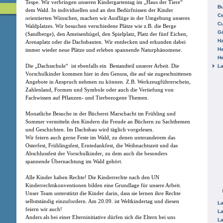
Tespe. Wir verbringen unseren Kindergartentag im „Haus der Tiere“
B
dem Wald. In individuellen und an den Bedürfnissen der Kinder
Ce
orientierten Wünschen, machen wir Ausflüge in der Umgebung unseres
C
Waldplatzes. Wir besuchen verschiedene Plätze wie z.B. die Berge
Gö
(Sandberge), den Ameisenhügel, den Spielplatz, Platz der fünf Eichen,
H
Arenaplatz oder die Dachsbauten. Wir entdecken und erkunden dabei
H
immer wieder neue Plätze und erleben spannende Naturphänomene.
He
Die „Dachsschule“ ist ebenfalls ein Bestandteil unserer Arbeit. Die
La
Vorschulkinder kommen hier in den Genuss, die auf sie zugeschnittenen
Angebote in Anspruch nehmen zu können. Z.B. Werkzeugführerschein,
Zahlenland, Formen und Symbole oder auch die Vertiefung von
Fachwissen auf Pflanzen- und Tierbezogene Themen.
Monatliche Besuche in der Bücherei Marschacht im Frühling und
Sommer vermitteln den Kindern die Freude an Büchern zu Sachthemen
und Geschichten. Im Dachsbau wird täglich vorgelesen.
Wir feiern auch gerne Feste im Wald, zu denen unteranderem das
Osterfest, Frühlingsfest, Erntedankfest, die Weihnachtszeit und das
Abschlussfest der Vorschulkinder, zu dem auch die besonders
spannende Übernachtung im Wald gehört.
Alle Kinder haben Rechte! Die Kinderrechte nach den UN
Kinderrechtskonventionen bilden eine Grundlage für unsere Arbeit.
Unser Team unterstützt die Kinder darin, dass sie lernen ihre Rechte
selbstständig einzufordern. Am 20.09. ist Weltkindertag und diesen
La
feiern wir auch!
La
Anders als bei einer Elterninitiative dürfen sich die Eltern bei uns
La