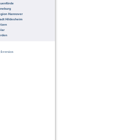
uenförde
üneburg
egion Hannover
adt Hildesheim
lzen
lar
erden
ckversion