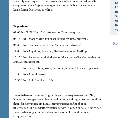
freiwillig einbringen z.B. bei Festen unterstützen oder im Winter die
La
Gruppe mit einer Suppe versorgen. Ansonsten haben Eltern bei uns
L
keine festen Dienste zu erledigen!
R
St
Ue
Us
Tagesablauf
V
08:00 bis 08:30 Uhr - Ankunftszeit am Bauwagenplatz
09:15 Uhr - Morgenkreis mit anschließendem Bewegungsspiel
Dru
09:30 Uhr - Frühstück (wird von Zuhause mitgebracht)
10:00 Uhr - Angebote, Freispiel, Dachsschule oder Ausflüge
12:15 Uhr - Snackzeit und Vorlesezeit (Mittagsessen/Snacks werden von
Zuhause mitgebracht)
13:15 Uhr - Besprechungskreis, Aufräumphase und Rucksack packen
13:30 Uhr - Abschlusskreis
13:30 Uhr - Abholzeit bis 14 Uhr
Die Arbeiterwohlfahrt verfolgt in ihren Kindertagesstätten das Ziel,
Kinder in ihrer gesamten Persönlichkeitsentwicklung zu fördern und mit
ihren Einrichtungen ein familienunterstützendes Angebot zu
unterbreiten. Die Kindertagesstätten der AWO stehen für alle Kinder der
verschiedenen gesellschaftlichen, konfessionellen und nationalen
Gruppen offen.