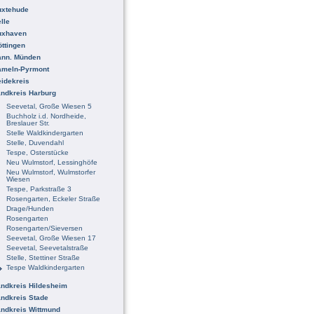
uxtehude
lle
uxhaven
ttingen
ann. Münden
ameln-Pyrmont
idekreis
ndkreis Harburg
Seevetal, Große Wiesen 5
Buchholz i.d. Nordheide,
Breslauer Str.
Stelle Waldkindergarten
Stelle, Duvendahl
Tespe, Osterstücke
Neu Wulmstorf, Lessinghöfe
Neu Wulmstorf, Wulmstorfer
Wiesen
Tespe, Parkstraße 3
Rosengarten, Eckeler Straße
Drage/Hunden
Rosengarten
Rosengarten/Sieversen
Seevetal, Große Wiesen 17
Seevetal, Seevetalstraße
Stelle, Stettiner Straße
Tespe Waldkindergarten
ndkreis Hildesheim
ndkreis Stade
ndkreis Wittmund