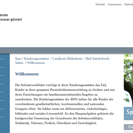
Kontakt
Impressum
Datens
Start
/
Kindertagesstätten
/
Landkreis Hildesheim
/
Bad Salzdetfurth,
Saline
/
Willkommen
Willkommen
Die Arbeiterwohlfahrt verfolgt in ihren Kindertagesstätten das Ziel,
Kinder in ihrer gesamten Persönlichkeitsentwicklung zu fördern und mit
ihren Einrichtungen ein familienunterstützendes Angebot zu
unterbreiten. Die Kindertagesstätten der AWO stehen für alle Kinder der
verschiedenen gesellschaftlichen, konfessionellen und nationalen
Gruppen offen. Sie bilden somit ein differenziertes, vielschichtiges,
bildendes und soziales Lernumfeld. Zu den Hauptaufgaben gehören die
kindgerechte Umsetzung der Grundwerte der Arbeiterwohlfahrt,
Solidarität, Toleranz, Freiheit, Gleichheit und Gerechtigkeit.
Uns