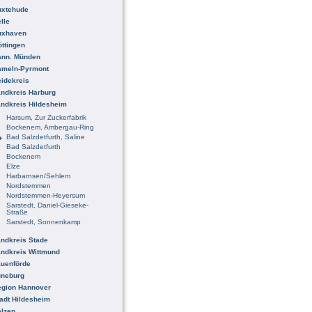
uxtehude
lle
uxhaven
ttingen
ann. Münden
ameln-Pyrmont
idekreis
ndkreis Harburg
ndkreis Hildesheim
Harsum, Zur Zuckerfabrik
Bockenem, Ambergau-Ring
Bad Salzdetfurth, Saline
Bad Salzdetfurth
Bockenem
Elze
Harbarnsen/Sehlem
Nordstemmen
Nordstemmen-Heyersum
Sarstedt, Daniel-Gieseke-
Straße
Sarstedt, Sonnenkamp
ndkreis Stade
ndkreis Wittmund
uenförde
üneburg
egion Hannover
adt Hildesheim
lzen