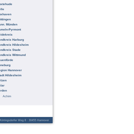
uxtehude
lle
uxhaven
ttingen
ann. Münden
ameln-Pyrmont
idekreis
ndkreis Harburg
ndkreis Hildesheim
ndkreis Stade
ndkreis Wittmund
uenförde
üneburg
egion Hannover
adt Hildesheim
lzen
lar
erden
Achim
örtingsdorfer Weg 8 · 30455 Hannover