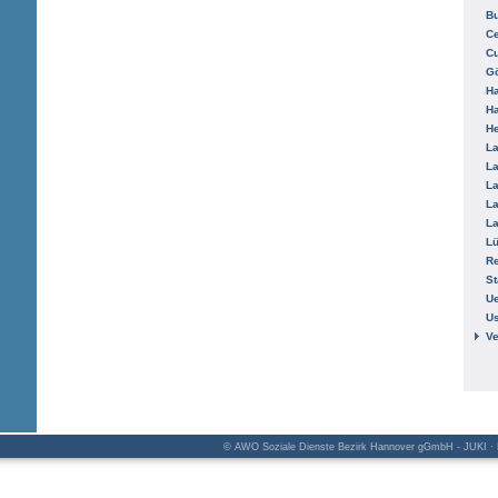
B
Ce
C
Gö
H
H
He
La
La
La
La
La
L
R
St
Ue
Us
V
© AWO Soziale Dienste Bezirk Hannover gGmbH - JUKI · K