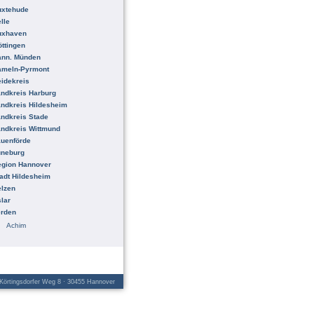
uxtehude
lle
uxhaven
ttingen
ann. Münden
ameln-Pyrmont
idekreis
ndkreis Harburg
ndkreis Hildesheim
ndkreis Stade
ndkreis Wittmund
uenförde
üneburg
egion Hannover
adt Hildesheim
lzen
lar
erden
Achim
örtingsdorfer Weg 8 · 30455 Hannover