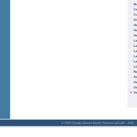
B
Ce
C
Gö
H
H
He
La
La
La
La
La
L
R
St
Ue
Us
V
© AWO Soziale Dienste Bezirk Hannover gGmbH - JUKI · K