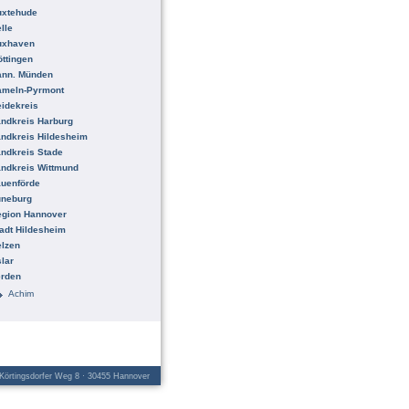
uxtehude
lle
uxhaven
ttingen
ann. Münden
ameln-Pyrmont
idekreis
ndkreis Harburg
ndkreis Hildesheim
ndkreis Stade
ndkreis Wittmund
uenförde
üneburg
egion Hannover
adt Hildesheim
lzen
lar
erden
Achim
örtingsdorfer Weg 8 · 30455 Hannover