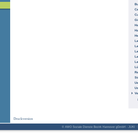
B
Ce
C
Gö
H
H
He
La
La
La
La
La
L
R
St
Ue
Us
V
Druckversion
© AWO Soziale Dienste Bezirk Hannover gGmbH - JUKI · K