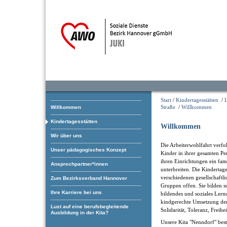
Start
/
Kindertagesstätten
/
Straße
/
Willkommen
Willkommen
Kindertagesstätten
Willkommen
Wir über uns
Die Arbeiterwohlfahrt verfol
Unser pädagogisches Konzept
Kinder in ihrer gesamten Pe
ihren Einrichtungen ein fam
Ansprechpartner*innen
unterbreiten. Die Kindertage
verschiedenen gesellschaftl
Zum Bezirksverband Hannover
Gruppen offen. Sie bilden som
Ihre Karriere bei uns
bildendes und soziales Ler
kindgerechte Umsetzung der
Lust auf eine berufsbegleitende
Solidarität, Toleranz, Freihe
Ausbildung in der Kita?
Unsere Kita "Nenndorf" best