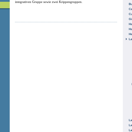
integrativen Gruppe sowie zwei Krippengruppen.
B
Ce
C
Gö
H
H
He
La
La
La
La