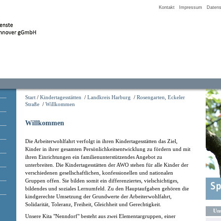
Kontakt
Impressum
Datens
Start
/
Kindertagesstätten
/
Landkreis Harburg
/
Rosengarten, Eckeler
Straße
/
Willkommen
Willkommen
Die Arbeiterwohlfahrt verfolgt in ihren Kindertagesstätten das Ziel,
Kinder in ihrer gesamten Persönlichkeitsentwicklung zu fördern und mit
ihren Einrichtungen ein familienunterstützendes Angebot zu
unterbreiten. Die Kindertagesstätten der AWO stehen für alle Kinder der
verschiedenen gesellschaftlichen, konfessionellen und nationalen
Gruppen offen. Sie bilden somit ein differenziertes, vielschichtiges,
bildendes und soziales Lernumfeld. Zu den Hauptaufgaben gehören die
kindgerechte Umsetzung der Grundwerte der Arbeiterwohlfahrt,
Solidarität, Toleranz, Freiheit, Gleichheit und Gerechtigkeit.
Uns
Unsere Kita "Nenndorf" besteht aus zwei Elementargruppen, einer