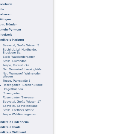
uxtehude
lle
uxhaven
ttingen
ann. Münden
ameln-Pyrmont
idekreis
ndkreis Harburg
Seevetal, Große Wiesen 5
Buchholz i.d. Nordheide,
Breslauer Str.
Stelle Waldkindergarten
Stelle, Duvendahl
Tespe, Osterstücke
Neu Wulmstorf, Lessinghöfe
Neu Wulmstorf, Wulmstorfer
Wiesen
Tespe, Parkstraße 3
Rosengarten, Eckeler Straße
Drage/Hunden
Rosengarten
Rosengarten/Sieversen
Seevetal, Große Wiesen 17
Seevetal, Seevetalstraße
Stelle, Stettiner Straße
Tespe Waldkindergarten
ndkreis Hildesheim
ndkreis Stade
ndkreis Wittmund