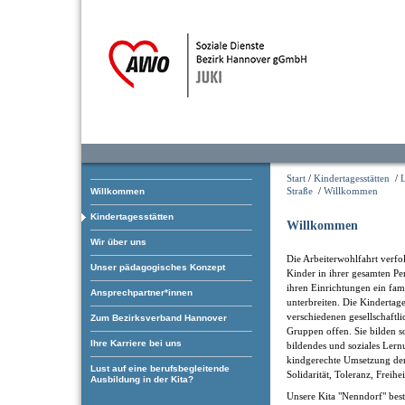
Start
/
Kindertagesstätten
/
Straße
/
Willkommen
Willkommen
Kindertagesstätten
Willkommen
Wir über uns
Die Arbeiterwohlfahrt verfol
Unser pädagogisches Konzept
Kinder in ihrer gesamten Pe
ihren Einrichtungen ein fam
Ansprechpartner*innen
unterbreiten. Die Kindertage
verschiedenen gesellschaftl
Zum Bezirksverband Hannover
Gruppen offen. Sie bilden som
Ihre Karriere bei uns
bildendes und soziales Ler
kindgerechte Umsetzung der
Lust auf eine berufsbegleitende
Solidarität, Toleranz, Freihe
Ausbildung in der Kita?
Unsere Kita "Nenndorf" best