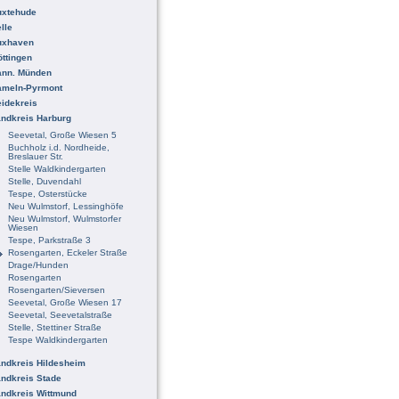
uxtehude
lle
uxhaven
ttingen
ann. Münden
ameln-Pyrmont
idekreis
ndkreis Harburg
Seevetal, Große Wiesen 5
Buchholz i.d. Nordheide,
Breslauer Str.
Stelle Waldkindergarten
Stelle, Duvendahl
Tespe, Osterstücke
Neu Wulmstorf, Lessinghöfe
Neu Wulmstorf, Wulmstorfer
Wiesen
Tespe, Parkstraße 3
Rosengarten, Eckeler Straße
Drage/Hunden
Rosengarten
Rosengarten/Sieversen
Seevetal, Große Wiesen 17
Seevetal, Seevetalstraße
Stelle, Stettiner Straße
Tespe Waldkindergarten
ndkreis Hildesheim
ndkreis Stade
ndkreis Wittmund