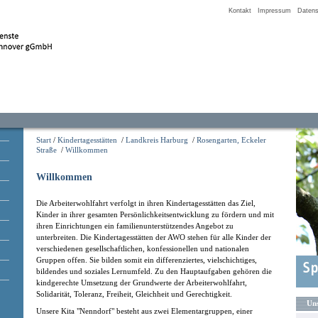
Kontakt
Impressum
Datens
Start
/
Kindertagesstätten
/
Landkreis Harburg
/
Rosengarten, Eckeler
Straße
/
Willkommen
Willkommen
Die Arbeiterwohlfahrt verfolgt in ihren Kindertagesstätten das Ziel,
Kinder in ihrer gesamten Persönlichkeitsentwicklung zu fördern und mit
ihren Einrichtungen ein familienunterstützendes Angebot zu
unterbreiten. Die Kindertagesstätten der AWO stehen für alle Kinder der
verschiedenen gesellschaftlichen, konfessionellen und nationalen
Gruppen offen. Sie bilden somit ein differenziertes, vielschichtiges,
bildendes und soziales Lernumfeld. Zu den Hauptaufgaben gehören die
kindgerechte Umsetzung der Grundwerte der Arbeiterwohlfahrt,
Solidarität, Toleranz, Freiheit, Gleichheit und Gerechtigkeit.
Uns
Unsere Kita "Nenndorf" besteht aus zwei Elementargruppen, einer