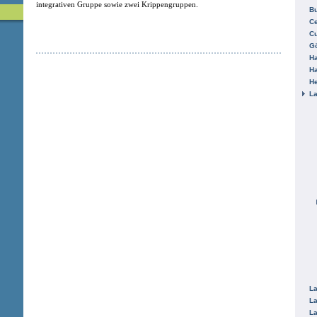
integrativen Gruppe sowie zwei Krippengruppen.
B
Ce
C
Gö
H
H
He
La
La
La
La