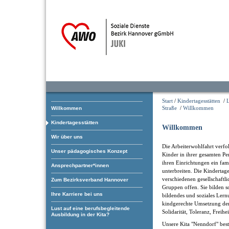
Start
/
Kindertagesstätten
/
Straße
/
Willkommen
Willkommen
Kindertagesstätten
Willkommen
Wir über uns
Die Arbeiterwohlfahrt verfol
Unser pädagogisches Konzept
Kinder in ihrer gesamten Pe
ihren Einrichtungen ein fam
Ansprechpartner*innen
unterbreiten. Die Kindertage
verschiedenen gesellschaftl
Zum Bezirksverband Hannover
Gruppen offen. Sie bilden som
Ihre Karriere bei uns
bildendes und soziales Ler
kindgerechte Umsetzung der
Lust auf eine berufsbegleitende
Solidarität, Toleranz, Freihe
Ausbildung in der Kita?
Unsere Kita "Nenndorf" best