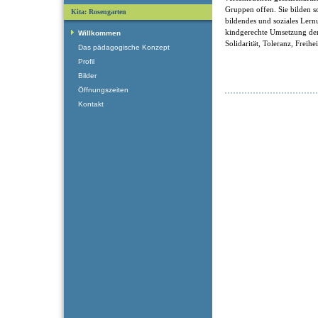
Gruppen offen. Sie bilden som
Kita: Rosengarten
bildendes und soziales Ler
kindgerechte Umsetzung der
Willkommen
Solidarität, Toleranz, Freihe
Das pädagogische Konzept
Profil
Bilder
Öffnungszeiten
Kontakt