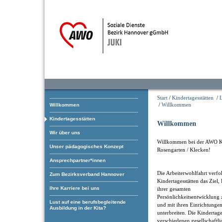
Start
/
Kindertagesstätten
/
/
Willkommen
Willkommen
Kindertagesstätten
Willkommen
Wir über uns
Willkommen bei der AWO K
Unser pädagogisches Konzept
Rosengarten / Klecken!
Ansprechpartner*innen
Die Arbeiterwohlfahrt verfol
Zum Bezirksverband Hannover
Kindertagesstätten das Ziel,
Ihre Karriere bei uns
ihrer gesamten
Persönlichkeitsentwicklung 
Lust auf eine berufsbegleitende
und mit ihren Einrichtungen
Ausbildung in der Kita?
unterbreiten. Die Kindertage
verschiedenen gesellschaftl