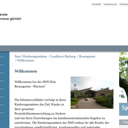
Kontakt
Impressum
Datens
Start
/
Kindertagesstätten
/
Landkreis Harburg
/
Rosengarten
/
Willkommen
Willkommen
Willkommen bei der AWO Kita
Rosengarten / Klecken!
Die Arbeiterwohlfahrt verfolgt in ihren
Kindertagesstätten das Ziel, Kinder in
ihrer gesamten
Persönlichkeitsentwicklung zu fördern
und mit ihren Einrichtungen ein familienunterstützendes Angebot zu
Uns
unterbreiten. Die Kindertagesstätten der AWO stehen für alle Kinder der
verschiedenen gesellschaftlichen, konfessionellen und nationalen