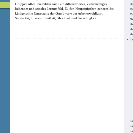
Gruppen offen. Sie bilden somit ein differenziertes, vielschichtiges,
B
bildendes und soziales Lernumfeld. Zu den Hauptaufgaben gehören die
Ce
kindgerechte Umsetzung der Grundwerte der Arbeiterwohlfahrt,
C
Solidarität, Toleranz, Freiheit, Gleichheit und Gerechtigkeit.
Gö
H
H
He
La
La
La
La