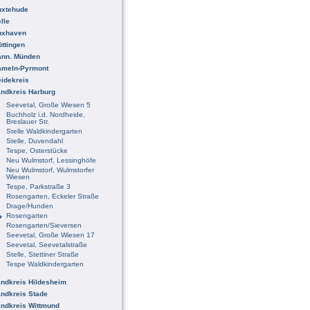
uxtehude
lle
uxhaven
ttingen
ann. Münden
ameln-Pyrmont
idekreis
ndkreis Harburg
Seevetal, Große Wiesen 5
Buchholz i.d. Nordheide,
Breslauer Str.
Stelle Waldkindergarten
Stelle, Duvendahl
Tespe, Osterstücke
Neu Wulmstorf, Lessinghöfe
Neu Wulmstorf, Wulmstorfer
Wiesen
Tespe, Parkstraße 3
Rosengarten, Eckeler Straße
Drage/Hunden
Rosengarten
Rosengarten/Sieversen
Seevetal, Große Wiesen 17
Seevetal, Seevetalstraße
Stelle, Stettiner Straße
Tespe Waldkindergarten
ndkreis Hildesheim
ndkreis Stade
ndkreis Wittmund