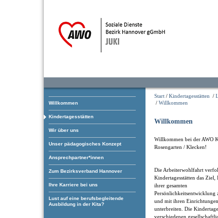
Start
/
Kindertagesstätten
/
/
Willkommen
Willkommen
Kindertagesstätten
Willkommen
Wir über uns
Willkommen bei der AWO K
Unser pädagogisches Konzept
Rosengarten / Klecken!
Ansprechpartner*innen
Die Arbeiterwohlfahrt verfol
Zum Bezirksverband Hannover
Kindertagesstätten das Ziel,
Ihre Karriere bei uns
ihrer gesamten
Persönlichkeitsentwicklung 
Lust auf eine berufsbegleitende
und mit ihren Einrichtungen
Ausbildung in der Kita?
unterbreiten. Die Kindertage
verschiedenen gesellschaftl