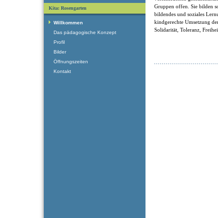
Gruppen offen. Sie bilden som
Kita: Rosengarten
bildendes und soziales Ler
kindgerechte Umsetzung der
Willkommen
Solidarität, Toleranz, Freihe
Das pädagogische Konzept
Profil
Bilder
Öffnungszeiten
Kontakt