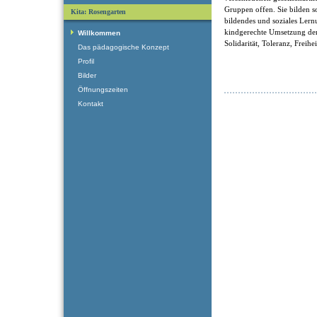
Gruppen offen. Sie bilden som
Kita: Rosengarten
bildendes und soziales Ler
kindgerechte Umsetzung der
Willkommen
Solidarität, Toleranz, Freihe
Das pädagogische Konzept
Profil
Bilder
Öffnungszeiten
Kontakt