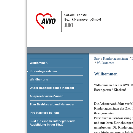
Start
/
Kindertagesstätten
/
/
Willkommen
Willkommen
Kindertagesstätten
Willkommen
Wir über uns
Willkommen bei der AWO K
Unser pädagogisches Konzept
Rosengarten / Klecken!
Ansprechpartner*innen
Die Arbeiterwohlfahrt verfol
Zum Bezirksverband Hannover
Kindertagesstätten das Ziel,
Ihre Karriere bei uns
ihrer gesamten
Persönlichkeitsentwicklung 
Lust auf eine berufsbegleitende
und mit ihren Einrichtungen
Ausbildung in der Kita?
unterbreiten. Die Kindertage
verschiedenen gesellschaftl