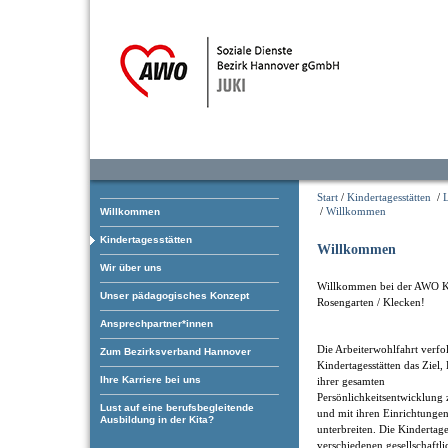
Start
/
Kindertagesstätten
/
/
Willkommen
Willkommen
Kindertagesstätten
Willkommen
Wir über uns
Willkommen bei der AWO K
Unser pädagogisches Konzept
Rosengarten / Klecken!
Ansprechpartner*innen
Die Arbeiterwohlfahrt verfol
Zum Bezirksverband Hannover
Kindertagesstätten das Ziel,
Ihre Karriere bei uns
ihrer gesamten
Persönlichkeitsentwicklung 
Lust auf eine berufsbegleitende
und mit ihren Einrichtungen
Ausbildung in der Kita?
unterbreiten. Die Kindertage
verschiedenen gesellschaftl