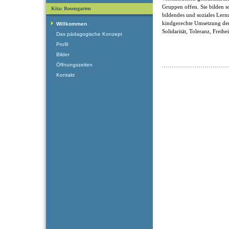
Gruppen offen. Sie bilden som
Kita: Rosengarten
bildendes und soziales Ler
kindgerechte Umsetzung der
Willkommen
Solidarität, Toleranz, Freihe
Das pädagogische Konzept
Profil
Bilder
Öffnungszeiten
Kontakt