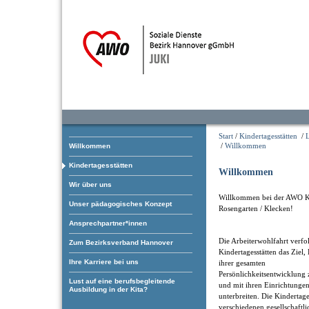
Start
/
Kindertagesstätten
/
/
Willkommen
Willkommen
Kindertagesstätten
Willkommen
Wir über uns
Willkommen bei der AWO K
Unser pädagogisches Konzept
Rosengarten / Klecken!
Ansprechpartner*innen
Die Arbeiterwohlfahrt verfol
Zum Bezirksverband Hannover
Kindertagesstätten das Ziel,
Ihre Karriere bei uns
ihrer gesamten
Persönlichkeitsentwicklung 
Lust auf eine berufsbegleitende
und mit ihren Einrichtungen
Ausbildung in der Kita?
unterbreiten. Die Kindertage
verschiedenen gesellschaftl