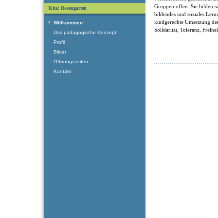
Gruppen offen. Sie bilden som
Kita: Rosengarten
bildendes und soziales Ler
kindgerechte Umsetzung der
Willkommen
Solidarität, Toleranz, Freihe
Das pädagogische Konzept
Profil
Bilder
Öffnungszeiten
Kontakt