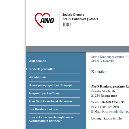
Start
/
Kindertagesstätten
/
Straße
/
Kontakt
Willkommen
Kindertagesstätten
Kontakt
Wir über uns
Unser pädagogisches Konzept
AWO Kindertagesstätte Ro
Eckeler Straße 16
Ansprechpartner*innen
21224 Rosengarten
Zum Bezirksverband Hannover
Telefon:04108 12599 90
Fax: 04108 1259991
Ihre Karriere bei uns
E-Mail:
Kita.nenndorf(at)aw
Lust auf eine berufsbegleitende
Leitung: Saskia Schiller
Ausbildung in der Kita?