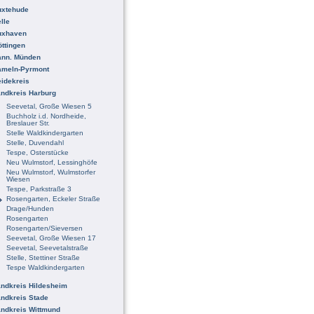
uxtehude
lle
uxhaven
ttingen
ann. Münden
ameln-Pyrmont
idekreis
ndkreis Harburg
Seevetal, Große Wiesen 5
Buchholz i.d. Nordheide,
Breslauer Str.
Stelle Waldkindergarten
Stelle, Duvendahl
Tespe, Osterstücke
Neu Wulmstorf, Lessinghöfe
Neu Wulmstorf, Wulmstorfer
Wiesen
Tespe, Parkstraße 3
Rosengarten, Eckeler Straße
Drage/Hunden
Rosengarten
Rosengarten/Sieversen
Seevetal, Große Wiesen 17
Seevetal, Seevetalstraße
Stelle, Stettiner Straße
Tespe Waldkindergarten
ndkreis Hildesheim
ndkreis Stade
ndkreis Wittmund