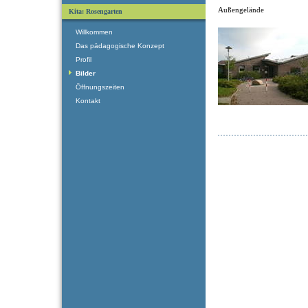
Außengelände
Kita: Rosengarten
Willkommen
Das pädagogische Konzept
Profil
Bilder
Öffnungszeiten
Kontakt