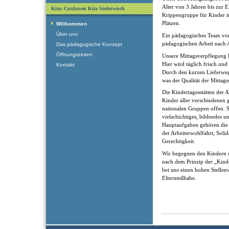
Alter von 3 Jahren bis zur 
Kita: Cuxhaven Kita Süderwisch
Krippengruppe für Kinder im
Plätzen.
Willkommen
Über uns
Ein pädagogisches Team von 
pädagogischen Arbeit nach A
Das pädagogische Konzept
Öffnungszeiten
Unsere Mittagsverpflegung 
Hier wird täglich frisch und
Kontakt
Durch den kurzen Lieferwe
was der Qualität der Mittagss
Die Kindertagesstätten der 
Kinder aller verschiedenen g
nationalen Gruppen offen. Si
vielschichtiges, bildendes 
Hauptaufgaben gehören die
der Arbeiterwohlfahrt, Solida
Gerechtigkeit.
Wir begegnen den Kindern 
nach dem Prinzip der „Kind
bei uns einen hohen Stellen
Elternteilhabe.