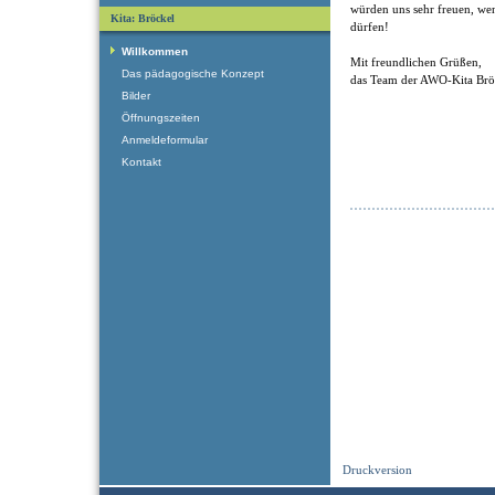
würden uns sehr freuen, we
Kita: Bröckel
dürfen!
Willkommen
Mit freundlichen Grüßen,
Das pädagogische Konzept
das Team der AWO-Kita Brö
Bilder
Öffnungszeiten
Anmeldeformular
Kontakt
Druckversion