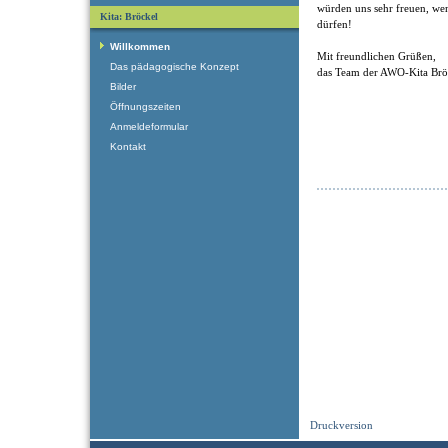
würden uns sehr freuen, we
Kita: Bröckel
dürfen!
Willkommen
Mit freundlichen Grüßen,
Das pädagogische Konzept
das Team der AWO-Kita Brö
Bilder
Öffnungszeiten
Anmeldeformular
Kontakt
Druckversion