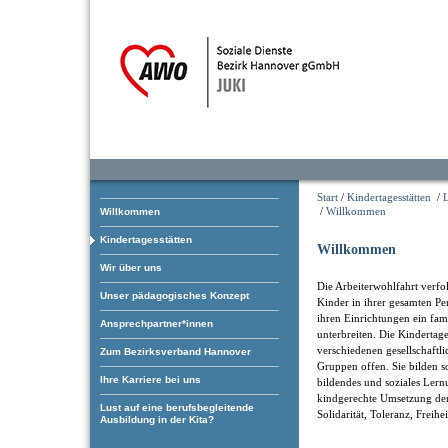
Start
/
Kindertagesstätten
/
/
Willkommen
Willkommen
Kindertagesstätten
Willkommen
Wir über uns
Die Arbeiterwohlfahrt verfol
Unser pädagogisches Konzept
Kinder in ihrer gesamten Pe
ihren Einrichtungen ein fam
Ansprechpartner*innen
unterbreiten. Die Kindertage
verschiedenen gesellschaftl
Zum Bezirksverband Hannover
Gruppen offen. Sie bilden som
Ihre Karriere bei uns
bildendes und soziales Ler
kindgerechte Umsetzung der
Lust auf eine berufsbegleitende
Solidarität, Toleranz, Freihe
Ausbildung in der Kita?