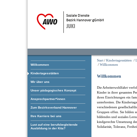
Start
/
Kindertagesstätten
/
/
Willkommen
Willkommen
Kindertagesstätten
Willkommen
Wir über uns
Die Arbeiterwohlfahrt verfol
Unser pädagogisches Konzept
Kinder in ihrer gesamten Pe
ihren Einrichtungen ein fam
Ansprechpartner*innen
unterbreiten. Die Kindertage
verschiedenen gesellschaftl
Zum Bezirksverband Hannover
Gruppen offen. Sie bilden som
Ihre Karriere bei uns
bildendes und soziales Ler
kindgerechte Umsetzung der
Lust auf eine berufsbegleitende
Solidarität, Toleranz, Freihe
Ausbildung in der Kita?