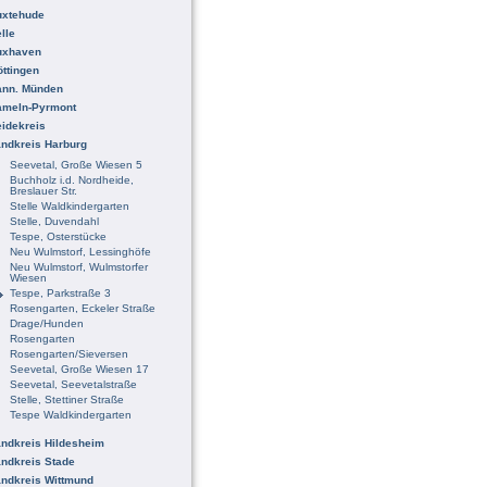
uxtehude
lle
uxhaven
ttingen
ann. Münden
ameln-Pyrmont
idekreis
ndkreis Harburg
Seevetal, Große Wiesen 5
Buchholz i.d. Nordheide,
Breslauer Str.
Stelle Waldkindergarten
Stelle, Duvendahl
Tespe, Osterstücke
Neu Wulmstorf, Lessinghöfe
Neu Wulmstorf, Wulmstorfer
Wiesen
Tespe, Parkstraße 3
Rosengarten, Eckeler Straße
Drage/Hunden
Rosengarten
Rosengarten/Sieversen
Seevetal, Große Wiesen 17
Seevetal, Seevetalstraße
Stelle, Stettiner Straße
Tespe Waldkindergarten
ndkreis Hildesheim
ndkreis Stade
ndkreis Wittmund