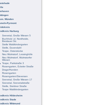
uxtehude
lle
uxhaven
ttingen
ann. Münden
ameln-Pyrmont
idekreis
ndkreis Harburg
Seevetal, Große Wiesen 5
Buchholz i.d. Nordheide,
Breslauer Str.
Stelle Waldkindergarten
Stelle, Duvendahl
Tespe, Osterstücke
Neu Wulmstorf, Lessinghöfe
Neu Wulmstorf, Wulmstorfer
Wiesen
Tespe, Parkstraße 3
Rosengarten, Eckeler Straße
Drage/Hunden
Rosengarten
Rosengarten/Sieversen
Seevetal, Große Wiesen 17
Seevetal, Seevetalstraße
Stelle, Stettiner Straße
Tespe Waldkindergarten
ndkreis Hildesheim
ndkreis Stade
ndkreis Wittmund