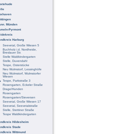
uxtehude
lle
uxhaven
ttingen
ann. Münden
ameln-Pyrmont
idekreis
ndkreis Harburg
Seevetal, Große Wiesen 5
Buchholz i.d. Nordheide,
Breslauer Str.
Stelle Waldkindergarten
Stelle, Duvendahl
Tespe, Osterstücke
Neu Wulmstorf, Lessinghöfe
Neu Wulmstorf, Wulmstorfer
Wiesen
Tespe, Parkstraße 3
Rosengarten, Eckeler Straße
Drage/Hunden
Rosengarten
Rosengarten/Sieversen
Seevetal, Große Wiesen 17
Seevetal, Seevetalstraße
Stelle, Stettiner Straße
Tespe Waldkindergarten
ndkreis Hildesheim
ndkreis Stade
ndkreis Wittmund