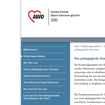
Start
/
Kindertagesstätten
/
pädagogische Konzept
Willkommen
Kindertagesstätten
Das pädagogische Ko
Wir über uns
Die Kindertagesstätten der 
werden Situationen aufgegrif
Unser pädagogisches Konzept
momentan oder in absehbarer
Ansprechpartner*innen
Entwicklung der uns anvertr
Geschehen wider. Die Aufgab
Zum Bezirksverband Hannover
Entwicklung zu begleiten un
Ihre Karriere bei uns
Die Zusammensetzung der Gr
Lust auf eine berufsbegleitende
von zwei pädagogischen Fac
Ausbildung in der Kita?
von Eltern, Erzieherinnen u