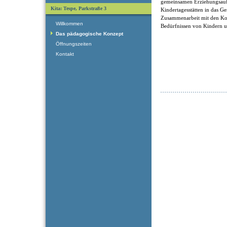
gemeinsamen Erziehungsaufg
Kita: Tespe, Parkstraße 3
Kindertagesstätten in das G
Zusammenarbeit mit den Ko
Willkommen
Bedürfnissen von Kindern un
Das pädagogische Konzept
Öffnungszeiten
Kontakt