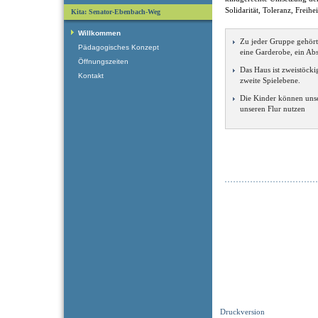
Solidarität, Toleranz, Freihe
Kita: Senator-Ebenbach-Weg
Willkommen
Zu jeder Gruppe gehör
Pädagogisches Konzept
eine Garderobe, ein Abs
Öffnungszeiten
Das Haus ist zweistöcki
Kontakt
zweite Spielebene.
Die Kinder können un
unseren Flur nutzen
Druckversion