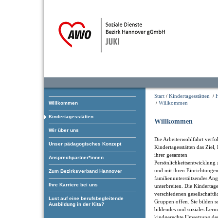
Start
/
Kindertagesstätten
/
/
Willkommen
Willkommen
Kindertagesstätten
Willkommen
Wir über uns
Die Arbeiterwohlfahrt verfol
Unser pädagogisches Konzept
Kindertagesstätten das Ziel,
ihrer gesamten
Ansprechpartner*innen
Persönlichkeitsentwicklung 
und mit ihren Einrichtungen
Zum Bezirksverband Hannover
familienunterstützendes An
Ihre Karriere bei uns
unterbreiten. Die Kindertage
verschiedenen gesellschaftl
Lust auf eine berufsbegleitende
Gruppen offen. Sie bilden som
Ausbildung in der Kita?
bildendes und soziales Ler
kindgerechte Umsetzung der