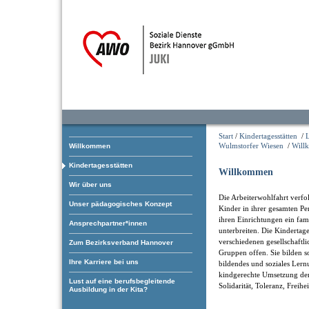
Start
/
Kindertagesstätten
/
Wulmstorfer Wiesen
/
Will
Willkommen
Kindertagesstätten
Willkommen
Wir über uns
Die Arbeiterwohlfahrt verfol
Unser pädagogisches Konzept
Kinder in ihrer gesamten Pe
ihren Einrichtungen ein fam
Ansprechpartner*innen
unterbreiten. Die Kindertage
verschiedenen gesellschaftl
Zum Bezirksverband Hannover
Gruppen offen. Sie bilden som
Ihre Karriere bei uns
bildendes und soziales Ler
kindgerechte Umsetzung der
Lust auf eine berufsbegleitende
Solidarität, Toleranz, Freihe
Ausbildung in der Kita?