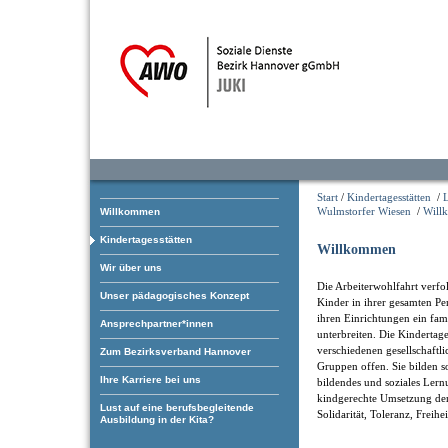
Start
/
Kindertagesstätten
/
Wulmstorfer Wiesen
/
Will
Willkommen
Kindertagesstätten
Willkommen
Wir über uns
Die Arbeiterwohlfahrt verfol
Unser pädagogisches Konzept
Kinder in ihrer gesamten Pe
ihren Einrichtungen ein fam
Ansprechpartner*innen
unterbreiten. Die Kindertage
verschiedenen gesellschaftl
Zum Bezirksverband Hannover
Gruppen offen. Sie bilden som
Ihre Karriere bei uns
bildendes und soziales Ler
kindgerechte Umsetzung der
Lust auf eine berufsbegleitende
Solidarität, Toleranz, Freihe
Ausbildung in der Kita?