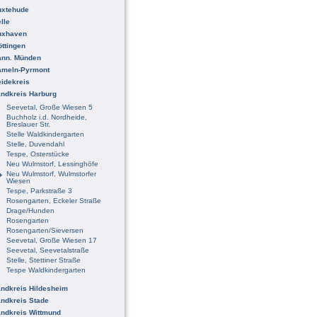
uxtehude
lle
uxhaven
ttingen
ann. Münden
ameln-Pyrmont
idekreis
ndkreis Harburg
Seevetal, Große Wiesen 5
Buchholz i.d. Nordheide,
Breslauer Str.
Stelle Waldkindergarten
Stelle, Duvendahl
Tespe, Osterstücke
Neu Wulmstorf, Lessinghöfe
Neu Wulmstorf, Wulmstorfer
Wiesen
Tespe, Parkstraße 3
Rosengarten, Eckeler Straße
Drage/Hunden
Rosengarten
Rosengarten/Sieversen
Seevetal, Große Wiesen 17
Seevetal, Seevetalstraße
Stelle, Stettiner Straße
Tespe Waldkindergarten
ndkreis Hildesheim
ndkreis Stade
ndkreis Wittmund