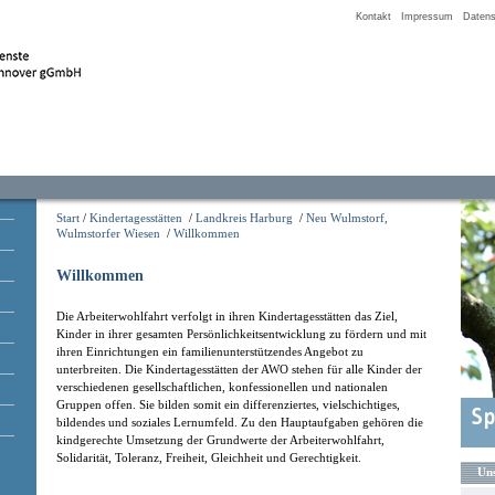
Kontakt
Impressum
Datens
Start
/
Kindertagesstätten
/
Landkreis Harburg
/
Neu Wulmstorf,
Wulmstorfer Wiesen
/
Willkommen
Willkommen
Die Arbeiterwohlfahrt verfolgt in ihren Kindertagesstätten das Ziel,
Kinder in ihrer gesamten Persönlichkeitsentwicklung zu fördern und mit
ihren Einrichtungen ein familienunterstützendes Angebot zu
unterbreiten. Die Kindertagesstätten der AWO stehen für alle Kinder der
verschiedenen gesellschaftlichen, konfessionellen und nationalen
Gruppen offen. Sie bilden somit ein differenziertes, vielschichtiges,
bildendes und soziales Lernumfeld. Zu den Hauptaufgaben gehören die
kindgerechte Umsetzung der Grundwerte der Arbeiterwohlfahrt,
Solidarität, Toleranz, Freiheit, Gleichheit und Gerechtigkeit.
Uns